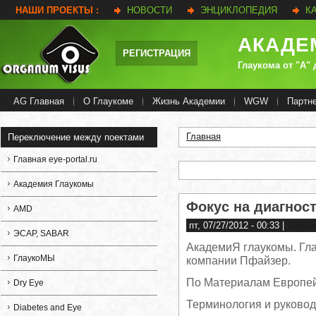
НАШИ ПРОЕКТЫ :
НОВОСТИ
ЭНЦИКЛОПЕДИЯ
К
АКАДЕ
РЕГИСТРАЦИЯ
Глаукома от "А"
AG Главная
О Глаукоме
Жизнь Академии
WGW
Партн
Главная
Переключение между поектами
Вы здесь
Главная eye-portal.ru
Академия Глаукомы
Фокус на диагност
AMD
пт, 07/27/2012 - 00:33
|
Golub
ЭСАР, SABAR
АкадемиЯ глаукомы. Гла
ГлаукоМЫ
компании Пфайзер.
По Материалам Европей
Dry Eye
Терминология и руководс
Diabetes and Eye